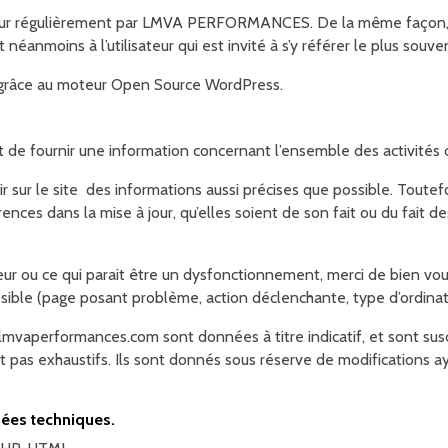
jour régulièrement par LMVA PERFORMANCES. De la même façon, 
néanmoins à l’utilisateur qui est invité à s’y référer le plus souv
 grâce au moteur Open Source WordPress.
de fournir une information concernant l’ensemble des activités d
r le site des informations aussi précises que possible. Toutefoi
nces dans la mise à jour, qu’elles soient de son fait ou du fait des
reur ou ce qui parait être un dysfonctionnement, merci de bien voul
ible (page posant problème, action déclenchante, type d’ordinateu
 lmvaperformances.com sont données à titre indicatif, et sont susce
t pas exhaustifs. Ils sont donnés sous réserve de modifications 
nnées techniques.