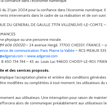
 la confiance dans l’économie numérique.
5 du 21 juin 2004 pour la confiance dans l’économie numérique, il e
nts intervenants dans le cadre de sa réalisation et de son suivi 
RUE DU GENERAL DE GAULLE 77174 VILLENEUVE-LE-COMTE – l
RMANCES
nne physique ou une personne morale.
789 606 00020
– 24 avenue Hergé, 77700 CHESSY, FRANCE – c
ence de communication Paris Marne la Vallée
– RCS MEAUX 535 20
@adgensii.com
–
www.adgensii.com
l B 450 734 744 – 43, av. Louis Luc 94600 CHOISY-LE-ROI, FRA
site et des services proposés.
implique l’acceptation pleine et entière des conditions générales d
d’être modifiées ou complétées à tout moment, les utilisateurs du 
 moment aux utilisateurs. Une interruption pour raison de mainte
rcera alors de communiquer préalablement aux utilisateurs les 