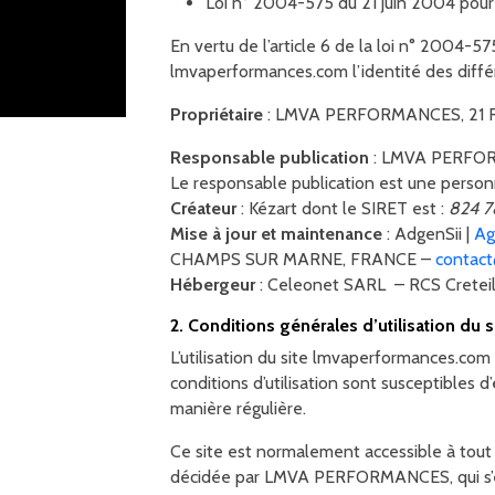
Loi n° 2004-575 du 21 juin 2004 pour
En vertu de l’article 6 de la loi n° 2004-57
lmvaperformances.com l’identité des différe
Propriétaire
: LMVA PERFORMANCES, 21 
Responsable publication
: LMVA PERFO
Le responsable publication est une perso
Créateur
: Kézart dont le SIRET est :
824 
Mise à jour et maintenance
: AdgenSii |
Ag
CHAMPS SUR MARNE, FRANCE –
contact
Hébergeur
: Celeonet SARL – RCS Cretei
2. Conditions générales d’utilisation du 
L’utilisation du site lmvaperformances.com 
conditions d’utilisation sont susceptibles 
manière régulière.
Ce site est normalement accessible à tout
décidée par LMVA PERFORMANCES, qui s’effo