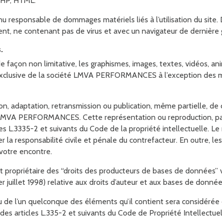
 PHP, HTML.
onsable de dommages matériels liés à l’utilisation du site. De p
cent, ne contenant pas de virus et avec un navigateur de dernière
.
e façon non limitative, les graphismes, images, textes, vidéos, anim
 exclusive de la société LMVA PERFORMANCES à l’exception des 
ion, adaptation, retransmission ou publication, même partielle, d
de LMVA PERFORMANCES. Cette représentation ou reproduction, pa
es L.3335-2 et suivants du Code de la propriété intellectuelle. Le
la responsabilité civile et pénale du contrefacteur. En outre, le
 votre encontre.
iétaire des “droits des producteurs de bases de données” visés 
er juillet 1998) relative aux droits d’auteur et aux bases de donnée
ou de l’un quelconque des éléments qu’il contient sera considéré
es articles L.335-2 et suivants du Code de Propriété Intellectuel