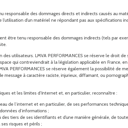
ponsable des dommages directs et indirects causés au matériel de
’utilisation d’un matériel ne répondant pas aux spécifications indi
être tenu responsable des dommages indirects (tels par exem
ite.
tion des utilisateurs. LMVA PERFORMANCES se réserve le droit de
ce qui contreviendrait à la législation applicable en France, en pa
LMVA PERFORMANCES se réserve également la possibilité de mettre
e message à caractère raciste, injurieux, diffamant, ou pornographi
iques et les limites d’Internet et, en particulier, reconnaître :
seau de l’internet et en particulier, de ses performances techniq
s données d’informations ;
à des tiers de ses identifiants et d’une manière générale, de tout
ses risques et périls ;