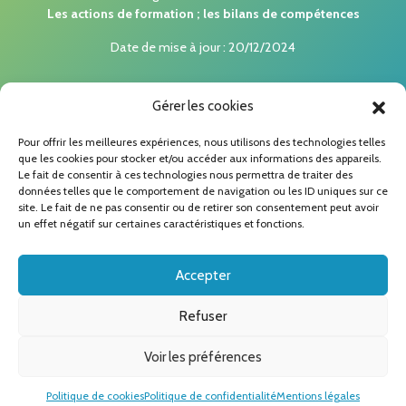
Les actions de formation ; les bilans de compétences
Date de mise à jour : 20/12/2024
Gérer les cookies
Pour offrir les meilleures expériences, nous utilisons des technologies telles
que les cookies pour stocker et/ou accéder aux informations des appareils.
Le fait de consentir à ces technologies nous permettra de traiter des
Nos formations
données telles que le comportement de navigation ou les ID uniques sur ce
site. Le fait de ne pas consentir ou de retirer son consentement peut avoir
Coaching professionnel
un effet négatif sur certaines caractéristiques et fonctions.
Bilan de compétences
Accepter
Accompagnements
Refuser
2026 © Copyright LMVA Performances –
Mentions légales
–
Voir les préférences
Politique de confidentialité
–
Politique de cookies
- Tous droits
réservés
Politique de cookies
Politique de confidentialité
Mentions légales